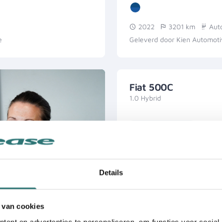
2022
3201 km
Aut
e
Geleverd door Kien Automot
Fiat 500C
1.0 Hybrid
Klaar voor levering
Details
 van cookies
ent en advertenties te personaliseren, om functies voor social