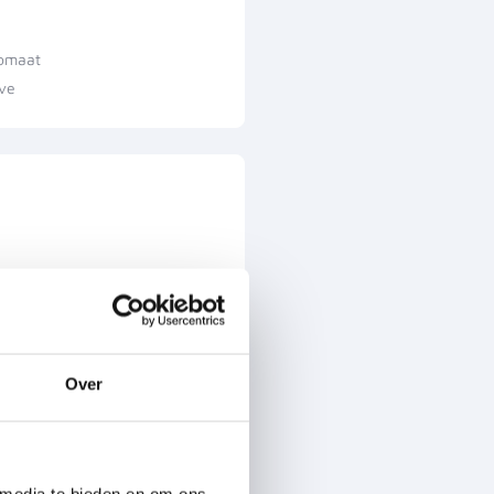
omaat
ive
Over
 media te bieden en om ons