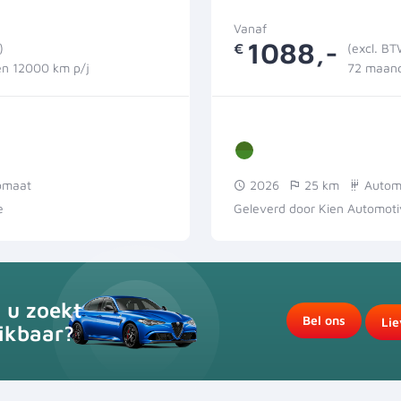
Vanaf
1088,-
)
€
(excl. B
n 12000 km p/j
72 maand
omaat
2026
25 km
Autom
e
Geleverd door Kien Automot
t u zoekt
Bel ons
Lie
ikbaar?