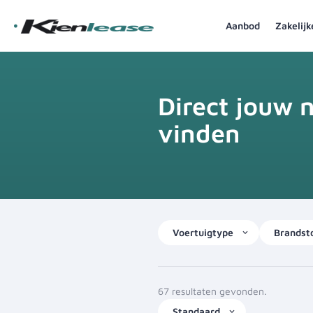
Aanbod
Zakelij
Direct
jouw 
vinden
Voertuigtype
Brandst
67 resultaten gevonden.
Standaard