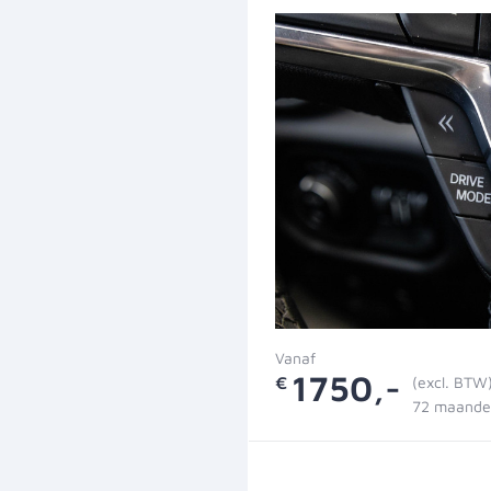
Vanaf
1750,-
€
(excl. BTW
72 maande