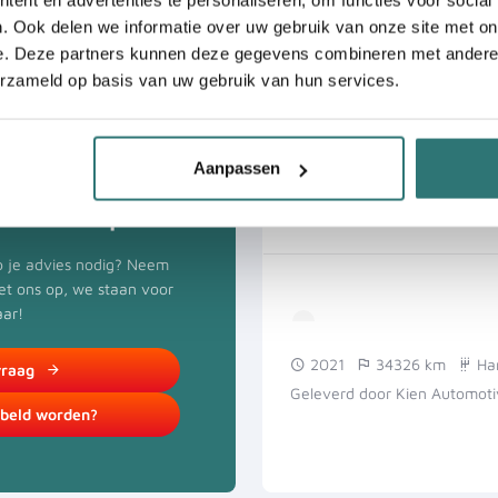
. Ook delen we informatie over uw gebruik van onze site met on
e. Deze partners kunnen deze gegevens combineren met andere i
erzameld op basis van uw gebruik van hun services.
Aanpassen
Vanaf
475,-
€
(excl. BTW)
erder helpen
36 maanden
eb je advies nodig? Neem
met ons op, we staan voor
aar!
2021
34326 km
Ha
vraag
Geleverd door Kien Automot
ebeld worden?