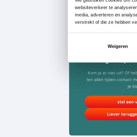
websiteverkeer te analyseren
media, adverteren en analys
verstrekt of die ze hebben v
Weigeren
We gaan je v
Kom je er niet uit? Of h
ten allen tijden contact 
je kl
stel een 
Liever terugg