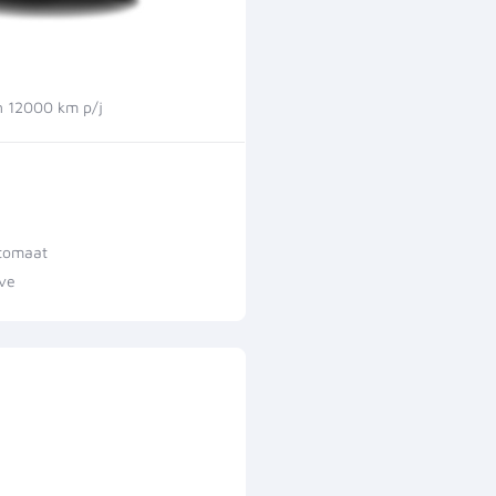
 12000 km p/j
tomaat
ive