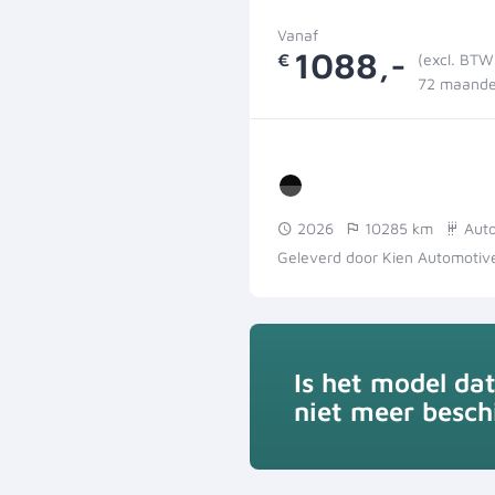
Vanaf
1088,-
€
(excl. BTW
72 maande
2026
10285 km
Aut
Geleverd door Kien Automotiv
Is het model da
niet meer besch