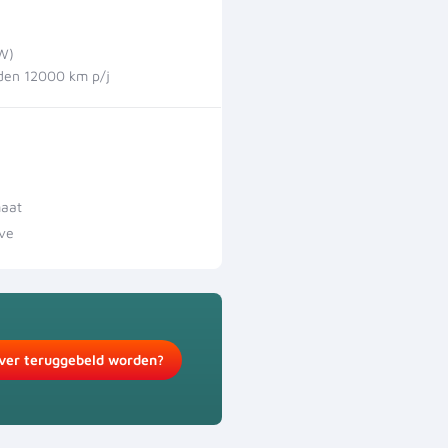
TW)
en 12000 km p/j
aat
ive
ver teruggebeld worden?