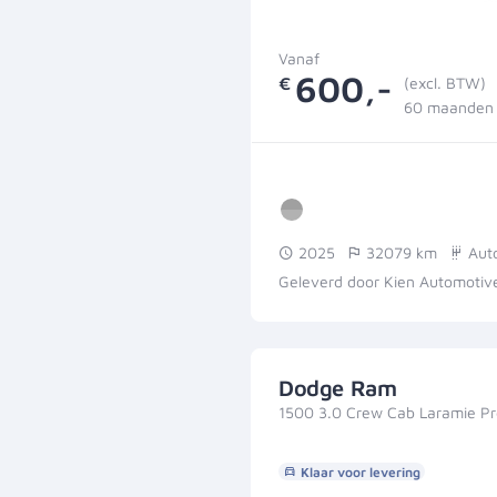
Vanaf
600,-
€
(excl. BTW)
60 maanden 
2025
32079 km
Aut
Geleverd door Kien Automotiv
Dodge Ram
1500 3.0 Crew Cab Laramie P
Klaar voor levering