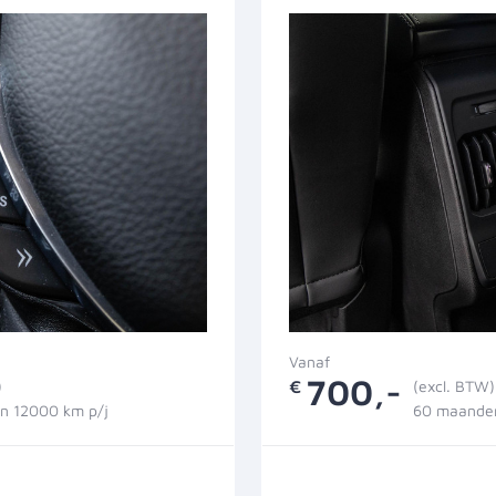
Vanaf
700,-
)
€
(excl. BTW)
n 12000 km p/j
60 maanden