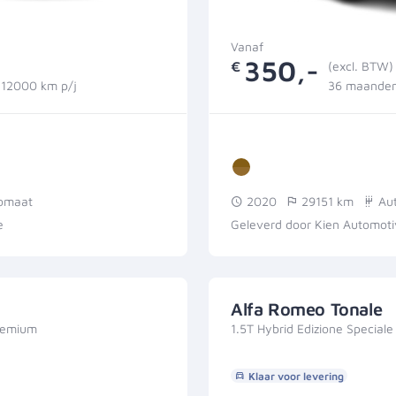
Vanaf
350,-
€
(excl. BTW)
12000 km p/j
36 maanden
omaat
2020
29151 km
Au
e
Geleverd door Kien Automot
Alfa Romeo Tonale
remium
1.5T Hybrid Edizione Speciale
Klaar voor levering