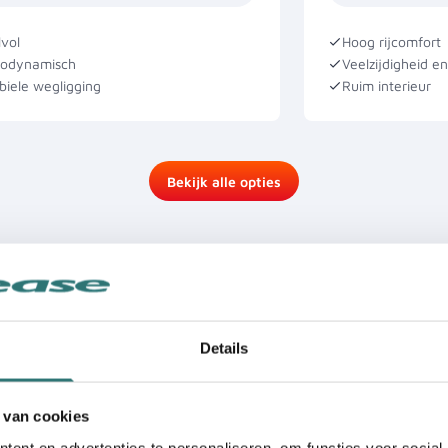
lvol
Hoog rijcomfort
rodynamisch
Veelzijdigheid e
biele wegligging
Ruim interieur
Bekijk alle opties
Details
 van cookies
ent en advertenties te personaliseren, om functies voor social