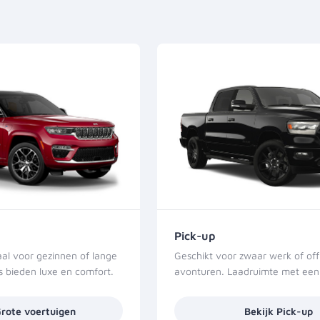
Pick-up
aal voor gezinnen of lange
Geschikt voor zwaar werk of of
's bieden luxe en comfort.
avonturen. Laadruimte met een 
Grote voertuigen
Bekijk Pick-up