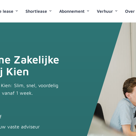
ke lease
Shortlease
Abonnement
Verhuur
Over
e Zakelijke
j Kien
 Kien: Slim, snel, voordelig
l vanaf 1 week.
f
ouw vaste adviseur