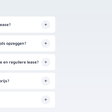
lease?
ijds opzeggen?
e en reguliere lease?
rijs?