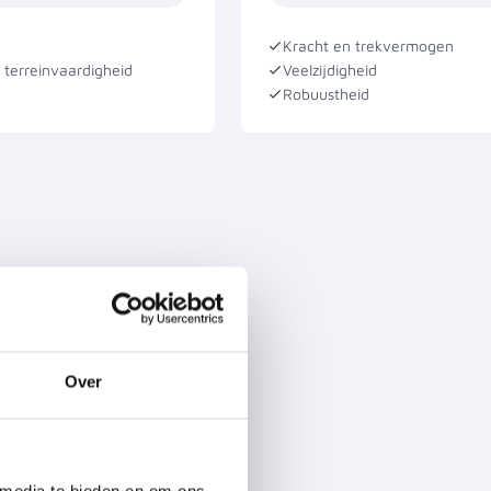
Kracht en trekvermogen
n terreinvaardigheid
Veelzijdigheid
Robuustheid
Over
 media te bieden en om ons