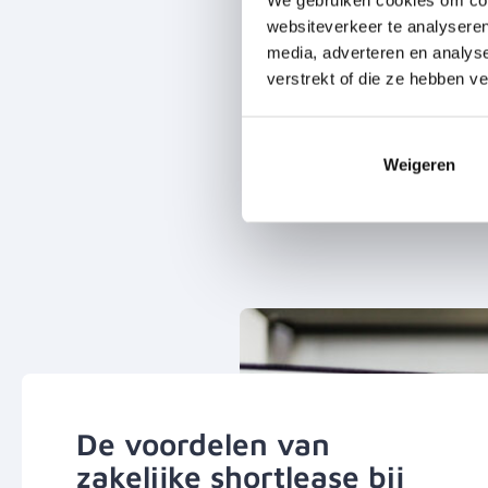
websiteverkeer te analyseren
media, adverteren en analys
verstrekt of die ze hebben v
Elektrisch zakelijk short
Wij helpen graag met de overstap
elektrische zakelijkeshortlease.
Weigeren
Elektrisch leasen
De voordelen van
zakelijke shortlease bij