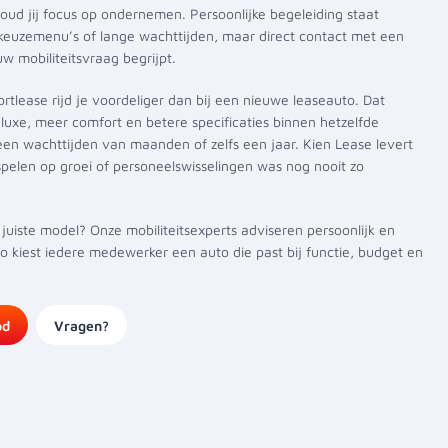
o houd jij focus op ondernemen. Persoonlijke begeleiding staat
keuzemenu’s of lange wachttijden, maar direct contact met een
ouw mobiliteitsvraag begrijpt.
ortlease rijd je voordeliger dan bij een nieuwe leaseauto. Dat
luxe, meer comfort en betere specificaties binnen hetzelfde
en wachttijden van maanden of zelfs een jaar. Kien Lease levert
nspelen op groei of personeelswisselingen was nog nooit zo
 juiste model? Onze mobiliteitsexperts adviseren persoonlijk en
Zo kiest iedere medewerker een auto die past bij functie, budget en
od
Vragen?