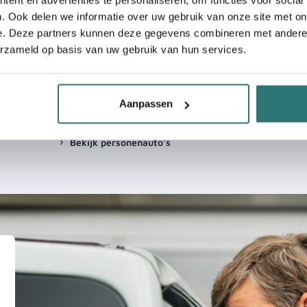
. Ook delen we informatie over uw gebruik van onze site met on
e. Deze partners kunnen deze gegevens combineren met andere i
erzameld op basis van uw gebruik van hun services.
leasen
Zakelijk een personenauto
Ruime
shortleasen
 naar
Bekijk o
Vind een personenwagen die bij jouw
bedrijfs
Aanpassen
bedrijf past met de shortlease van Kien!
Bekij
Bekijk personenauto's