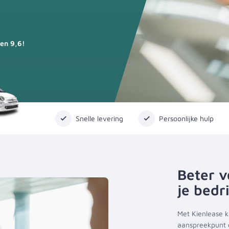
en 9,6!
Snelle levering
Persoonlijke hulp
Beter v
je bedri
Met Kienlease ki
aanspreekpunt d