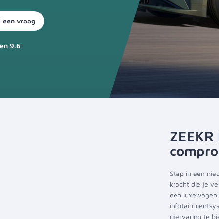
l een vraag
en 9.6!
ZEEKR l
compro
Stap in een nie
kracht die je v
een luxewagen. 
infotainmentsys
rijervaring te b