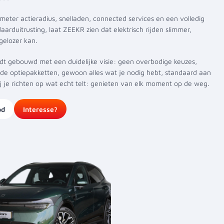
ometer actieradius, snelladen, connected services en een volledig
aarduitrusting, laat ZEEKR zien dat elektrisch rijden slimmer,
rgelozer kan.
t gebouwd met een duidelijke visie: geen overbodige keuzes,
de optiepakketten, gewoon alles wat je nodig hebt, standaard aan
ij je richten op wat echt telt: genieten van elk moment op de weg.
od
Interesse?