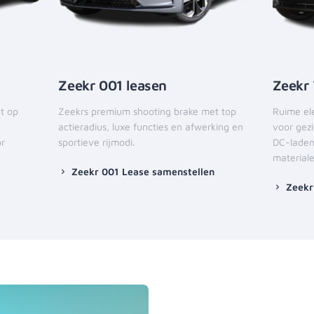
Zeekr 001 leasen
Zeekr
t op
Zeekrs premium shooting brake met top
Ruime ele
actieradius, luxe functies en afwerking en
voor gezi
or
sportieve rijmodi.
DC-laden
material
Zeekr 001 Lease samenstellen
Zeekr