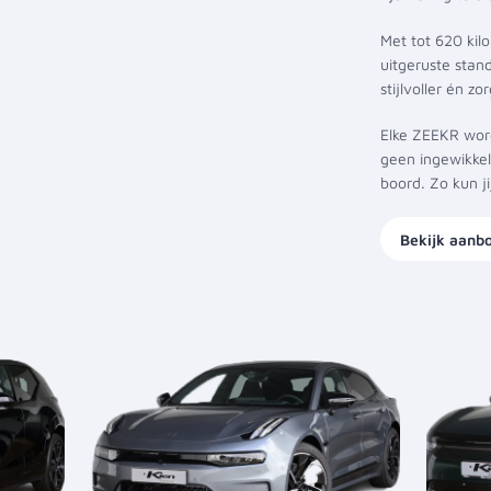
Met tot 620 kil
uitgeruste stand
stijlvoller én zo
Elke ZEEKR word
geen ingewikkel
boord. Zo kun j
Bekijk aanb