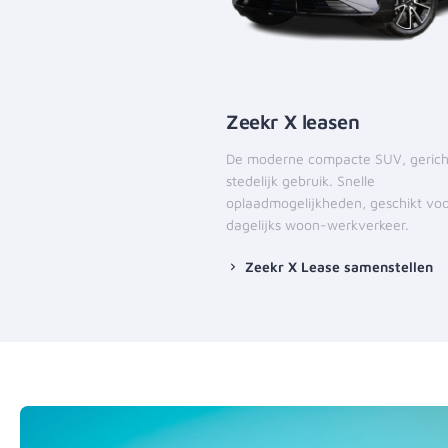
Zeekr X leasen
De moderne compacte SUV, gerich
stedelijk gebruik. Snelle
oplaadmogelijkheden, geschikt vo
dagelijks woon-werkverkeer.
Zeekr X Lease samenstellen