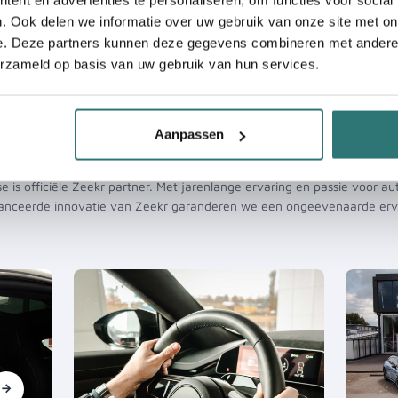
. Ook delen we informatie over uw gebruik van onze site met on
e. Deze partners kunnen deze gegevens combineren met andere i
erzameld op basis van uw gebruik van hun services.
kijk wat wij met Zeekr lease voor 
Aanpassen
kunnen betekenen!
e is officiële Zeekr partner. Met jarenlange ervaring en passie voor au
nceerde innovatie van Zeekr garanderen we een ongeëvenaarde erv