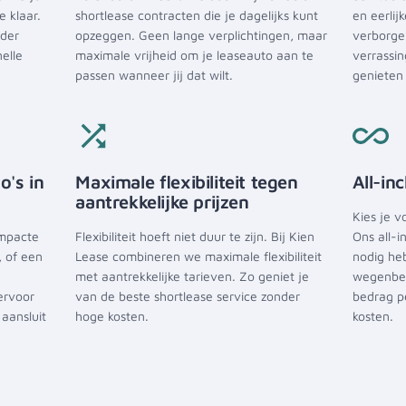
e klaar.
shortlease contracten die je dagelijks kunt
en eerlij
nder
opzeggen. Geen lange verplichtingen, maar
verborge
elle
maximale vrijheid om je leaseauto aan te
verrassin
passen wanneer jij dat wilt.
genieten 
o's in
Maximale flexibiliteit tegen
All-in
aantrekkelijke prijzen
Kies je v
ompacte
Flexibiliteit hoeft niet duur te zijn. Bij Kien
Ons all-i
 of een
Lease combineren we maximale flexibiliteit
nodig he
met aantrekkelijke tarieven. Zo geniet je
wegenbel
ervoor
van de beste shortlease service zonder
bedrag p
 aansluit
hoge kosten.
kosten.