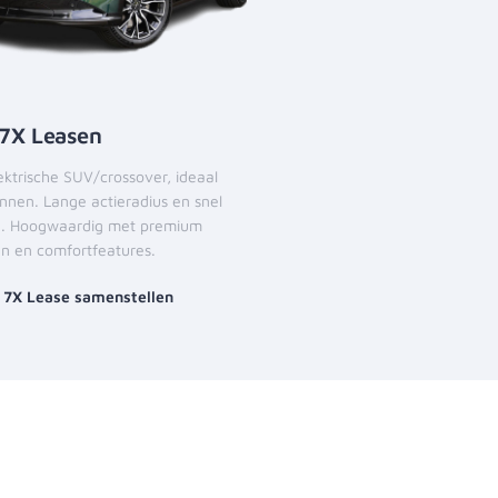
 7X Leasen
ktrische SUV/crossover, ideaal
nnen. Lange actieradius en snel
. Hoogwaardig met premium
en en comfortfeatures.
 7X Lease samenstellen