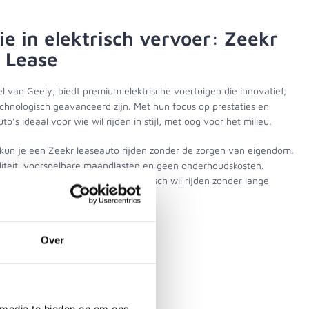
ie in elektrisch vervoer: Zeekr
n Lease
l van Geely, biedt premium elektrische voertuigen die innovatief,
hnologisch geavanceerd zijn. Met hun focus op prestaties en
uto’s ideaal voor wie wil rijden in stijl, met oog voor het milieu.
l kun je een Zeekr leaseauto rijden zonder de zorgen van eigendom.
biliteit, voorspelbare maandlasten en geen onderhoudskosten.
perfecte oplossing voor wie elektrisch wil rijden zonder lange
tingen.
od
Stel een vraag
Over
 media te bieden en om ons