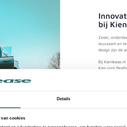
Innovat
bij Kie
Zeekr, onderdee
duurzaam en tec
design zijn de a
Bij Kienlease.n
Kies voor flexi
Leasen biedt de 
termijn verplich
Bekijk aanb
Details
 van cookies
ent en advertenties te personaliseren, om functies voor social