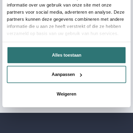
informatie over uw gebruik van onze site met onze
partners voor social media, adverteren en analyse. Deze
Telefoonnummer
partners kunnen deze gegevens combineren met andere
informatie die u aan ze heeft verstrekt of die ze hebben
verzameld op basis van uw gebruik van hun services.
Bericht
Alles toestaan
Ja, ik ga akkoord met de
privacyvoorwaarden
Aanpassen
CAPTCHA
Weigeren