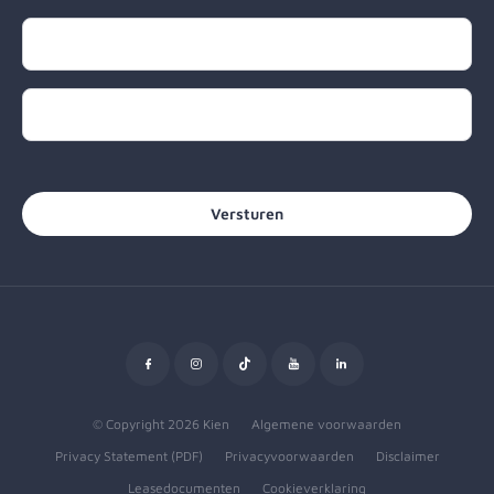
Naam
E-mailadres
CAPTCHA
© Copyright 2026 Kien
Algemene voorwaarden
Privacy Statement (PDF)
Privacyvoorwaarden
Disclaimer
Leasedocumenten
Cookieverklaring