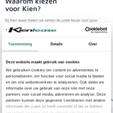
Waarom kiezen
voor Kien?
Bij Kien lease maken we samen de juiste keuze voor jouw
mobiliteitsbehoeften eenvoudig en aantrekkelijk. Ons
uitgebreide aanbod aan opties omvat alles, van compacte
stadsauto’s tot ruime zeven persoons auto. Kien al 25 jaar
Driven By You. Voor de liefhebber, door de liefhebber.
Toestemming
Details
Over
Over ons
Deze website maakt gebruik van cookies
Bekijk alle reviews
We gebruiken cookies om content en advertenties te
personaliseren, om functies voor social media te bieden
en om ons websiteverkeer te analyseren. Ook delen we
informatie over uw gebruik van onze site met onze
partners voor social media, adverteren en analyse. Deze
Nu
direct rijden
Geen
vaste looptijd
Du
partners kunnen deze gegevens combineren met andere
informatie die u aan ze heeft verstrekt of die ze hebben
verzameld op basis van uw gebruik van hun services.